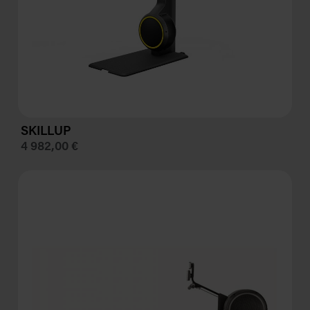
SKILL
UP
4 982,00 €