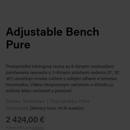
Adjustable Bench
Pure
Prestaviteľná tréningová lavica so 8 rôznymi možnosťami
polohovania operadla a 3 rôznymi polohami sedenia (0°, 15°,
30°) umožňuje mnoho cvičení s voľnými váhami a telesnou
hmotnosťou. Vďaka integrovaným valčekom a držadlu ju
môžete ľahko umiestniť a presúvať.
Značka:
TechnoGym
Číslo výrobku:
PG04
Dostupnosť:
Delivery time: 14-15 week(s)
2 424,00 €
Vrátane DPH., plus
dodávka
.