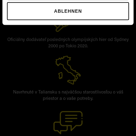
ABLEHNEN
Oficiálny dodávateľ posledných olympijských hier od Sydney
2000 po Tokio 2020.
Navrhnuté v Taliansku s najväčšou starostlivosťou o váš
priestor a o vaše potreby.