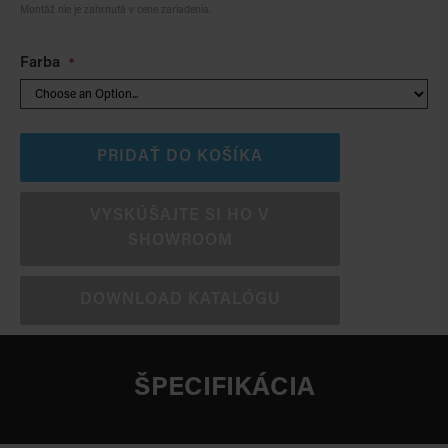
Montáž nie je zahrnutá v cene zariadenia.
Farba
PRIDAŤ DO KOŠÍKA
VYSKÚŠAJTE SI HO V
SHOWROOM
DOWNLOAD KATALÓGU
ŠPECIFIKÁCIA