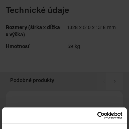
Technické údaje
Rozmery (šírka x dĺžka
1328 x 510 x 1318 mm
x výška)
Hmotnosť
59 kg
Podobné produkty