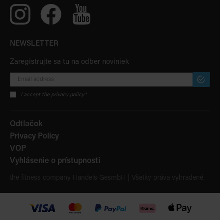
NEWSLETTER
Zaregistrujte sa tu na odber noviniek
PRIHLÁ
SA
I accept the privacy policy*
K
ODBER
Odtlačok
Privacy Policy
VOP
Vyhlásenie o prístupnosti
the fitness company Handels GesmbH | Všetky práva vyhradené.