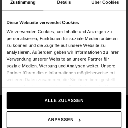
Zustimmung
Details
Über Cookies
Diese Webseite verwendet Cookies
Wir verwenden Cookies, um Inhalte und Anzeigen zu
personalisieren, Funktionen für soziale Medien anbieten
zu können und die Zugriffe auf unsere Website zu
analysieren. Außerdem geben wir Informationen zu Ihrer
Verwendung unserer Website an unsere Partner für
soziale Medien, Werbung und Analysen weiter. Unsere
Partner führen diese Informationen möglicherweise mit
weiteren Daten zusammen, die Sie ihnen bereitgestellt
Hexagon činky Set
Sú
haben oder die sie im Rahmen Ihrer Nutzung der Dienste
1 919,00 €
As 
gesammelt haben.
ALLE ZULASSEN
Prečo by ste mali nakupovať v
Technogyme?
ANPASSEN