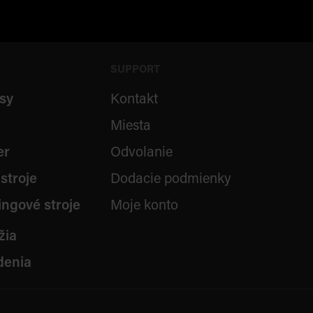
SUPPORT
sy
Kontakt
Miesta
er
Odvolanie
stroje
Dodacie podmienky
ingové stroje
Moje konto
žia
denia