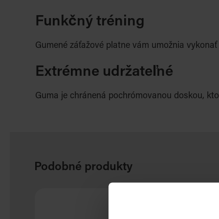
Funkčný tréning
Gumené záťažové platne vám umožnia vykonať c
Extrémne udržateľné
Guma je chránená pochrómovanou doskou, ktorá 
Podobné produkty