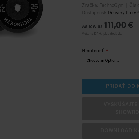
Značka:
TechnoGym
Čísl
Dostupnosť:
Delivery time: 
111,00 €
As low as
Vrátane DPH., plus
dodávka
.
Hmotnosť
PRIDAŤ DO 
VYSKÚŠAJTE 
SHOWR
DOWNLOAD K