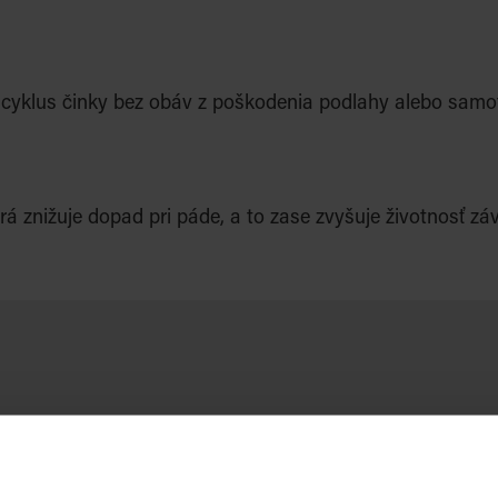
yklus činky bez obáv z poškodenia podlahy alebo samotn
znižuje dopad pri páde, a to zase zvyšuje životnosť záv