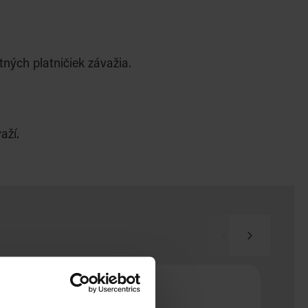
ých platničiek závažia.
aží.