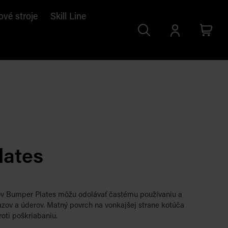
ové stroje
Skill Line
Search
Prihlásiť
Cart
sa
lates
 Bumper Plates môžu odolávať častému používaniu a
zov a úderov. Matný povrch na vonkajšej strane kotúča
roti poškriabaniu.