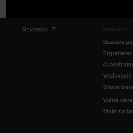
Slovensko
PRODUKTY
Bežiace pá
Ergometer
Crosstrain
Veslovacie 
Silové trén
Voľné záva
Malé zaria