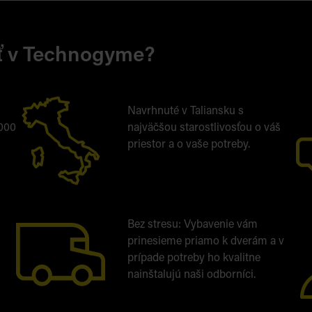
ať v Technogyme?
h
Navrhnuté v Taliansku s
2000
najväčšou starostlivosťou o váš
priestor a o vaše potreby.
Bez stresu: Vybavenie vám
prinesieme priamo k dverám a v
prípade potreby ho kvalitne
nainštalujú naši odborníci.