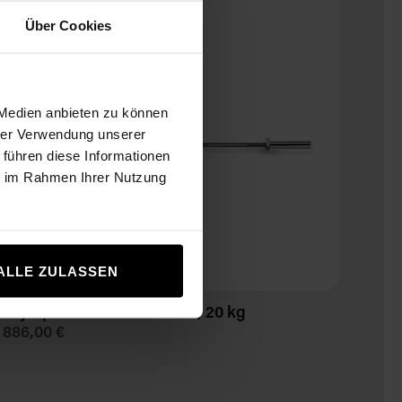
Über Cookies
 Medien anbieten zu können
hrer Verwendung unserer
 führen diese Informationen
ie im Rahmen Ihrer Nutzung
ALLE ZULASSEN
Olympic Power dlhá činka, 20 kg
Súp
886,00 €
As l