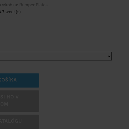
o výrobku:
Bumper Plates
6-7 week(s)
KOŠÍKA
SI HO V
OOM
ATALÓGU