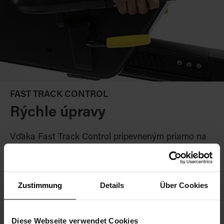
FAST TRACK CONTROL
Rýchle úpravy
Vďaka Fast Track Control
pripevneným priamo na
riadidlách je možné
meniť intenzitu rýchlo a ľahko.
Cvičenie preto nemusí
te preruš
iť
a zabráni sa
nesprávnemu držaniu tela.
Zustimmung
Details
Über Cookies
Diese Webseite verwendet Cookies