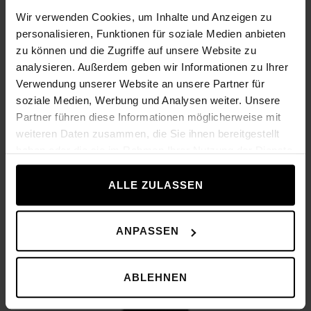
Rutinné behy
Wir verwenden Cookies, um Inhalte und Anzeigen zu
personalisieren, Funktionen für soziale Medien anbieten
Každá zostava Technogym obsahuje celý rad
zu können und die Zugriffe auf unsere Website zu
tréningov a cvičení, ktorých intenzita je
analysieren. Außerdem geben wir Informationen zu Ihrer
automaticky prednastavená. Podrobné pokyny sa
Verwendung unserer Website an unsere Partner für
na displeji zobrazujú prostredníctvom videa alebo
soziale Medien, Werbung und Analysen weiter. Unsere
kontextovej správy.
Partner führen diese Informationen möglicherweise mit
weiteren Daten zusammen, die Sie ihnen bereitgestellt
haben oder die sie im Rahmen Ihrer Nutzung der Dienste
gesammelt haben.
ALLE ZULASSEN
ANPASSEN
ABLEHNEN