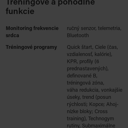
Tréningové a pohodlné
funkcie
Monitoring frekvencie
ručný senzor, telemetria,
srdca
Bluetooth
Tréningové programy
Quick štart, Ciele (čas,
vzdialenosť, kalórie),
KPR, profily (6
prednastavených),
definované B,
tréningová zóna,
váha redukcia, vonkajšie
úseky, trend (posun
rýchlosti; Kopce; Ahoj-
nízke bloky; Cross
training), Technogym
rutiny, Submaximálne