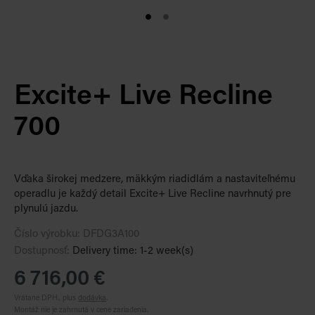
Excite+ Live Recline
700
Vďaka širokej medzere, mäkkým riadidlám a nastaviteľnému
operadlu je každý detail Excite+ Live Recline navrhnutý pre
plynulú jazdu.
Číslo výrobku:
DFDG3A100
Dostupnosť:
Delivery time: 1-2 week(s)
6 716,00 €
Vrátane DPH., plus
dodávka
.
Montáž nie je zahrnutá v cene zariadenia.