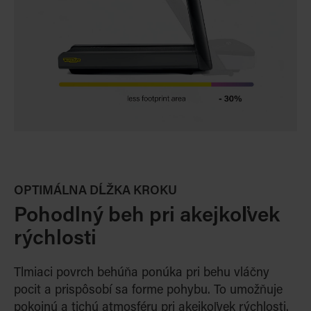
OPTIMÁLNA DĹŽKA KROKU
Pohodlný beh pri akejkoľvek
rýchlosti
Tlmiaci povrch behúňa ponúka pri behu vláčny
pocit a prispôsobí sa forme pohybu. To umožňuje
pokoj
nú a tichú atmosféru pri akejkoľvek rýchlosti.