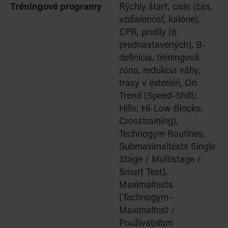
Tréningové programy
Rýchly štart, ciele (čas,
vzdialenosť, kalórie),
CPR, profily (6
prednastavených), B-
definíc
ia, tréningová
zóna, redukcia váhy,
trasy v exteriéri, On
Trend (Speed-Shift;
Hills; Hi-Low Blocks;
Cross
training),
Technogym Routines,
Submaximaltests Single
Stage / Multistage /
Smart Test),
Maximaltests
(Technogym-
Maximaltest /
Používateľom