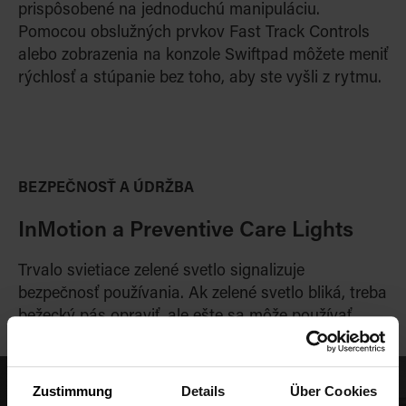
prispôsobené na jednoduchú manipuláciu.
Pomocou obslužných prvkov Fast Track Controls
alebo zobrazenia na kon
zole Swiftpad môžete meniť
rýchlosť a stúpanie bez toho, aby ste vyš
li z rytmu.
BEZPEČNOSŤ A ÚDRŽBA
InMotion a Preventive Care Lights
Trvalo svietiace zelené svetlo signalizuje
bezpečnosť používania. Ak zelené svetlo bliká,
treba
bežecký pás oprav
iť
, ale ešte sa môže
používať.
Zustimmung
Details
Über Cookies