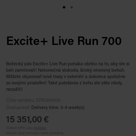
Excite+ Live Run 700
Bežecký pás Excite+ Live Run ponúka všetko na to, aby ste si
beh zamilovali! Nekonečná sloboda, široký otvorený behúň.
Môžete objavovať nové trasy v exteriéri a dokonca spoločne
so svojimi priateľmi! Také potešenie z behu ste ešte nikdy
nezažili!
Číslo výrobku:
DFKGAA100
Dostupnosť:
Delivery time: 3-4 week(s)
15 351,00 €
Vrátane DPH., plus
dodávka
.
Montáž nie je zahrnutá v cene zariadenia.