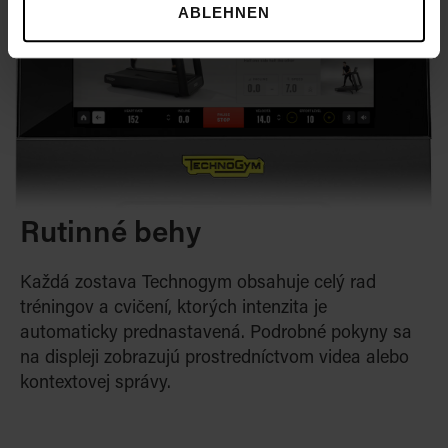
ABLEHNEN
Rutinné behy
Každá zostava Technogym obsahuje celý rad
tréningov a cvičení, ktorých intenzita je
automaticky prednastavená. Podrobné pokyny sa
na displeji zobrazujú prostredníctvom videa alebo
kontextovej správy.