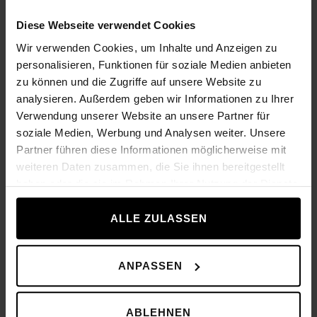
Diese Webseite verwendet Cookies
Wir verwenden Cookies, um Inhalte und Anzeigen zu
personalisieren, Funktionen für soziale Medien anbieten
zu können und die Zugriffe auf unsere Website zu
analysieren. Außerdem geben wir Informationen zu Ihrer
Verwendung unserer Website an unsere Partner für
soziale Medien, Werbung und Analysen weiter. Unsere
Partner führen diese Informationen möglicherweise mit
weiteren Daten zusammen, die Sie ihnen bereitgestellt
haben oder die sie im Rahmen Ihrer Nutzung der Dienste
gesammelt haben.
ALLE ZULASSEN
ANPASSEN
Heben Sie sich ab
ABLEHNEN
Durch innovative Technologien steigern Sie nicht nur