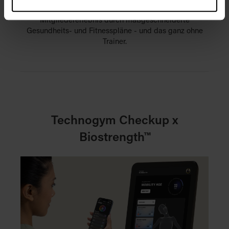
die Effizienz, sondern verbessern auch das
Mitgliedererlebnis durch maßgeschneiderte
Gesundheits- und Fitnesspläne - und das ganz ohne
Trainer.
Technogym Checkup x
Biostrength™