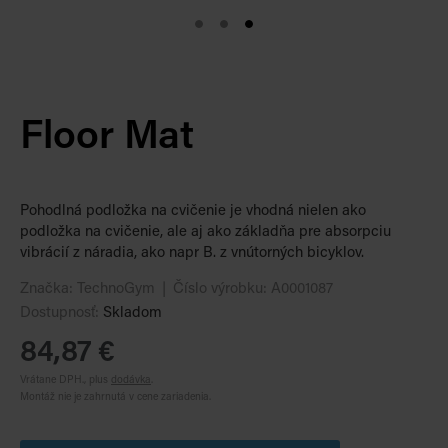
Floor Mat
Pohodlná podložka na cvičenie je vhodná nielen ako
podložka na cvičenie, ale aj ako základňa pre absorpciu
vibrácií z náradia, ako napr B. z vnútorných bicyklov.
Značka:
TechnoGym
Číslo výrobku:
A0001087
Dostupnosť:
Skladom
84,87 €
Vrátane DPH., plus
dodávka
.
Montáž nie je zahrnutá v cene zariadenia.