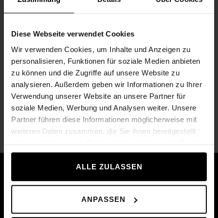
Diese Webseite verwendet Cookies
Wir verwenden Cookies, um Inhalte und Anzeigen zu
personalisieren, Funktionen für soziale Medien anbieten
zu können und die Zugriffe auf unsere Website zu
analysieren. Außerdem geben wir Informationen zu Ihrer
Verwendung unserer Website an unsere Partner für
soziale Medien, Werbung und Analysen weiter. Unsere
Partner führen diese Informationen möglicherweise mit
weiteren Daten zusammen, die Sie ihnen bereitgestellt
Exercise Mat Small
Co
haben oder die sie im Rahmen Ihrer Nutzung der Dienste
111,00 €
74
gesammelt haben.
ALLE ZULASSEN
Prečo by ste mali nakupovať v
Technogyme?
ANPASSEN