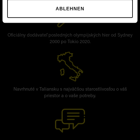
ABLEHNEN
Oficiálny dodávateľ posledných olympijských hier od Sydney
2000 po Tokio 2020.
Navrhnuté v Taliansku s najväčšou starostlivosťou o váš
priestor a o vaše potreby.