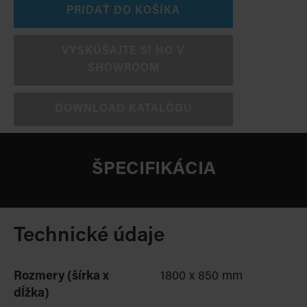
PRIDAŤ DO KOŠÍKA
VYSKÚŠAJTE SI HO V
SHOWROOM
DOWNLOAD KATALÓGU
ŠPECIFIKÁCIA
Technické údaje
Rozmery (šírka x
1800 x 850 mm
dĺžka)