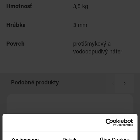
Hmotnosť
3,5 kg
Hrúbka
3 mm
Povrch
protišmykový a
vodoodpudivý náter
Podobné produkty
Zustimmung
Details
Über Cookies