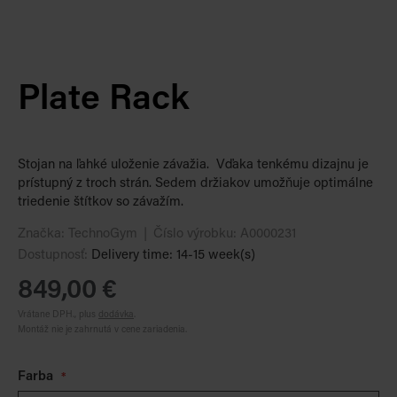
Plate Rack
Stojan na ľahké uloženie závažia. Vďaka tenkému dizajnu je
prístupný z troch strán. Sedem držiakov umožňuje optimálne
triedenie štítkov so závažím.
Značka:
TechnoGym
Číslo výrobku:
A0000231
Dostupnosť:
Delivery time: 14-15 week(s)
849,00 €
Vrátane DPH., plus
dodávka
.
Montáž nie je zahrnutá v cene zariadenia.
Farba