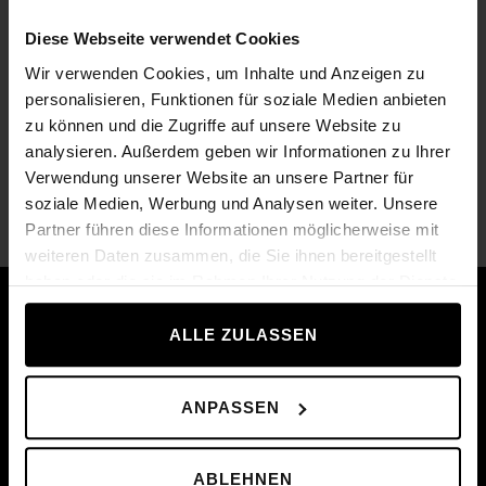
Diese Webseite verwendet Cookies
Wir verwenden Cookies, um Inhalte und Anzeigen zu
personalisieren, Funktionen für soziale Medien anbieten
zu können und die Zugriffe auf unsere Website zu
analysieren. Außerdem geben wir Informationen zu Ihrer
Verwendung unserer Website an unsere Partner für
soziale Medien, Werbung und Analysen weiter. Unsere
Plate Tree
Partner führen diese Informationen möglicherweise mit
Ol
874,00 €
44
As low as
weiteren Daten zusammen, die Sie ihnen bereitgestellt
haben oder die sie im Rahmen Ihrer Nutzung der Dienste
Prečo by ste mali nakupovať v
gesammelt haben.
Technogyme?
ALLE ZULASSEN
ANPASSEN
ABLEHNEN