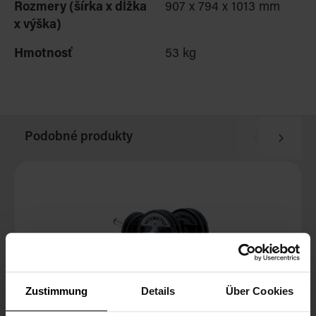
Rozmery (šírka x dĺžka
907 x 794 x 1013 mm
x výška)
Hmotnosť
53 kg
Podobné produkty
Zustimmung
Details
Über Cookies