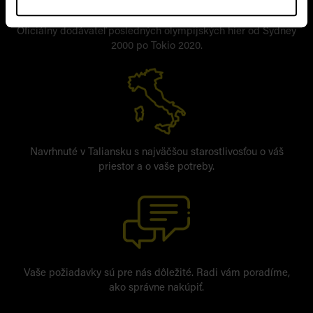
Oficiálny dodávateľ posledných olympijských hier od Sydney
2000 po Tokio 2020.
Navrhnuté v Taliansku s najväčšou starostlivosťou o váš
priestor a o vaše potreby.
Vaše požiadavky sú pre nás dôležité. Radi vám poradíme,
ako správne nakúpiť.