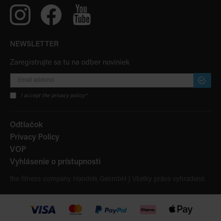
NEWSLETTER
Zaregistrujte sa tu na odber noviniek
PRIHLÁ
SA
I accept the privacy policy*
K
ODBER
Odtlačok
Privacy Policy
VOP
Vyhlásenie o prístupnosti
the fitness company Handels GesmbH | Všetky práva vyhradené.