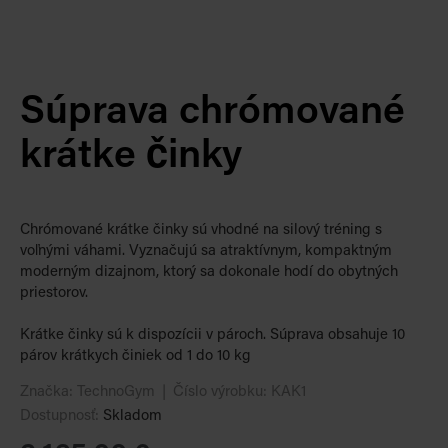
Súprava chrómované
krátke činky
Chrómované krátke činky sú vhodné na silový tréning s
voľnými váhami. Vyznačujú sa atraktívnym, kompaktným
moderným dizajnom, ktorý sa dokonale hodí do obytných
priestorov.
Krátke činky sú k dispozícii v pároch. Súprava obsahuje 10
párov krátkych činiek od 1 do 10 kg
Značka:
TechnoGym
Číslo výrobku:
KAK1
Dostupnosť:
Skladom