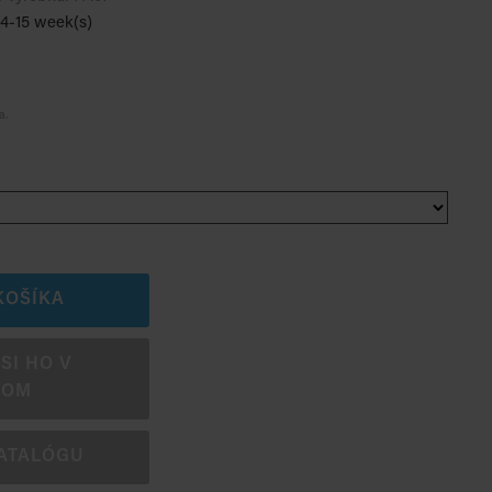
14-15 week(s)
a.
KOŠÍKA
SI HO V
OOM
ATALÓGU