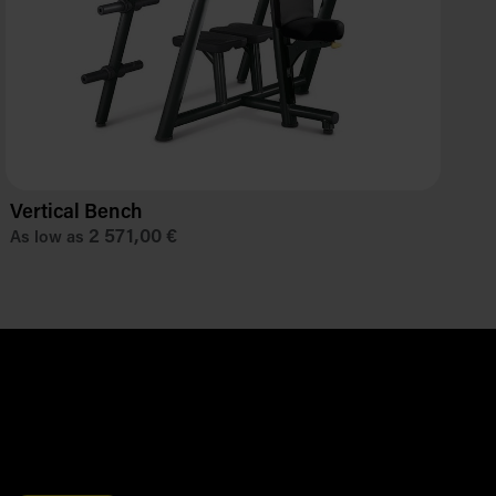
Vertical Bench
U
2 571,00 €
As low as
A