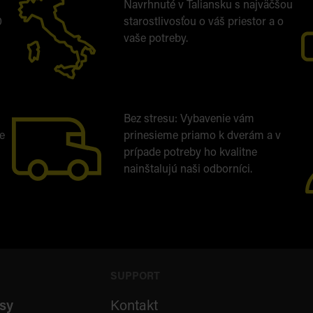
Navrhnuté v Taliansku s najväčšou
0
starostlivosťou o váš priestor a o
vaše potreby.
Bez stresu: Vybavenie vám
e
prinesieme priamo k dverám a v
prípade potreby ho kvalitne
nainštalujú naši odborníci.
SUPPORT
sy
Kontakt