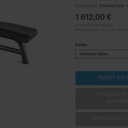
Dostupnosť:
Delivery time: 
1 612,00 €
Vrátane DPH., plus
dodávka
.
Montáž nie je zahrnutá v cene zariadeni
Farba
PRIDAŤ DO 
VYSKÚŠAJTE 
SHOWR
DOWNLOAD K