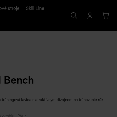
ové stroje
Skill Line
Search
Prihlásiť
Cart
sa
l Bench
á tréningová lavica s atraktívnym dizajnom na trénovanie rúk
o výrobku:
PA07