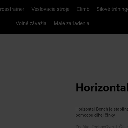
rosstrainer
Veslovacie stroje
Climb
Silové tréning
Voľné závažia
Malé zariadenia
Horizonta
Horizontal Bench je stabiln
pomocou dlhej činky.
Značka:
TechnoGym
Čísl