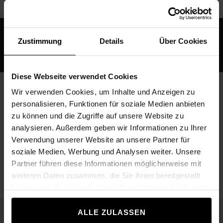
Zustimmung
Details
Über Cookies
ŠPECIFIKÁCIA
Diese Webseite verwendet Cookies
Technické údaje
Wir verwenden Cookies, um Inhalte und Anzeigen zu
personalisieren, Funktionen für soziale Medien anbieten
zu können und die Zugriffe auf unsere Website zu
Rozmery (šírka x dĺžka
1197 x 1606 x 1776 mm
analysieren. Außerdem geben wir Informationen zu Ihrer
x výška)
Verwendung unserer Website an unsere Partner für
soziale Medien, Werbung und Analysen weiter. Unsere
Hmotnosť
71 kg
Partner führen diese Informationen möglicherweise mit
weiteren Daten zusammen, die Sie ihnen bereitgestellt
haben oder die sie im Rahmen Ihrer Nutzung der Dienste
gesammelt haben.
ALLE ZULASSEN
Podobné produkty