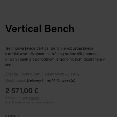
Vertical Bench
Tréningová lavica Vertical Bench je robustná lavica
s atraktívnym dizajnom na tréning svalov rúk pomocou
dlhých činiek pri pohodlnom, ergonomickom držaní tela v
sede.
Značka:
TechnoGym
Číslo výrobku:
PA02
Dostupnosť:
Delivery time: 14-15 week(s)
2 571,00 €
Vrátane DPH., plus
dodávka
.
Montáž nie je zahrnutá v cene zariadenia.
Farba