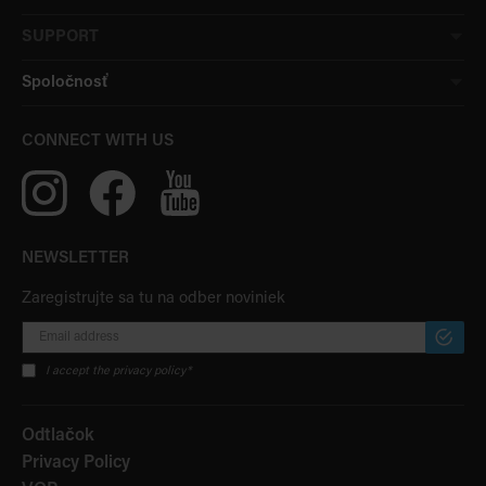
SUPPORT
Spoločnosť
CONNECT WITH US
NEWSLETTER
Zaregistrujte sa tu na odber noviniek
PRIHLÁ
SA
I accept the privacy policy*
K
ODBER
Odtlačok
Privacy Policy