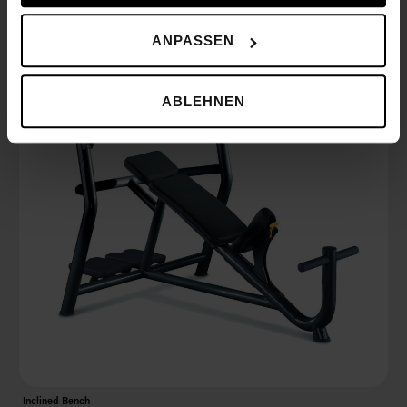
ANPASSEN
ABLEHNEN
Inclined Bench
Ho