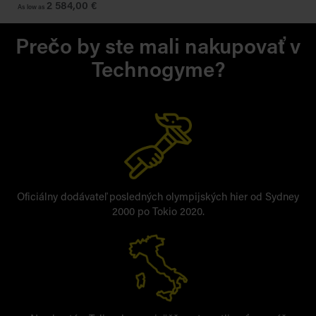
2 584,00 €
As low as
As 
Prečo by ste mali nakupovať v
Technogyme?
Oficiálny dodávateľ posledných olympijských hier od Sydney
2000 po Tokio 2020.