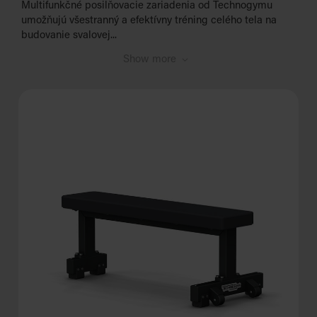
Multifunkčné posilňovacie zariadenia od Technogymu
umožňujú všestranný a efektívny tréning celého tela na
budovanie svalovej...
Show more